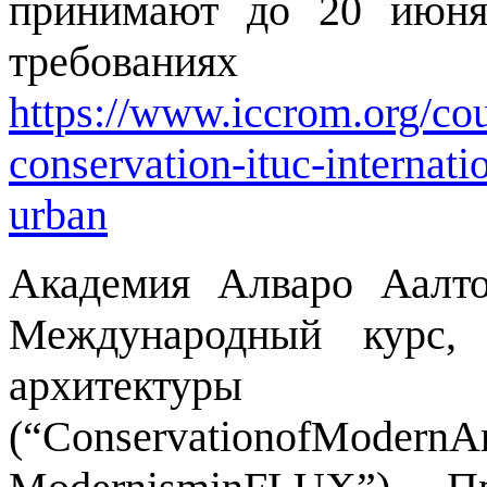
принимают до 20 июня
требования
https://www.iccrom.org/cour
conservation-ituc-internat
urban
Академия Алваро Аалт
Международный курс, 
архитектур
(“
Conservation
of
Modern
Ar